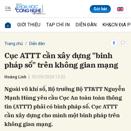
Gửi bài
GIỚI THIỆU
TẠP CHÍ IN
DIỄN ĐÀN
KH&CN ĐỊA 
Gửi bình luận
Trang chủ
Diễn đàn
Cục ATTT cần xây dựng "binh
pháp số" trên không gian mạng
Hoàng Linh
05/09/2024 13:32
Ngoài vũ khí số, Bộ trưởng Bộ TT&TT Nguyễn
Mạnh Hùng yêu cầu Cục An toàn toàn thông
Hủy
Gửi
tin (ATTT) phải có binh pháp số. Cục ATTT
cần xây dựng cho mình một binh pháp trên
không gian mạng.