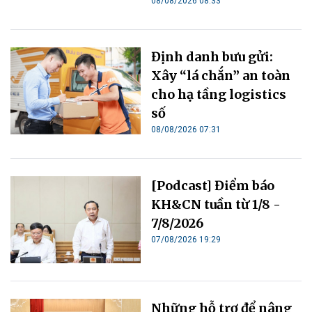
08/08/2026 08:33
Định danh bưu gửi:
Xây “lá chắn” an toàn
cho hạ tầng logistics
số
08/08/2026 07:31
[Podcast] Điểm báo
KH&CN tuần từ 1/8 -
7/8/2026
07/08/2026 19:29
Những hỗ trợ để nâng