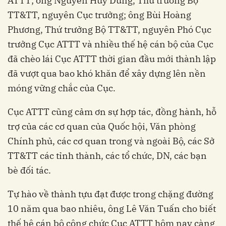
ATTT; ông Nguyễn Huy Dũng, Thứ trưởng Bộ
TT&TT, nguyên Cục trưởng; ông Bùi Hoàng
Phương, Thứ trưởng Bộ TT&TT, nguyên Phó Cục
trưởng Cục ATTT và nhiều thế hệ cán bộ của Cục
đã chèo lái Cục ATTT thời gian đầu mới thành lập
đã vượt qua bao khó khăn để xây dựng lên nền
móng vững chắc của Cục.
Cục ATTT cũng cảm ơn sự hợp tác, đồng hành, hỗ
trợ của các cơ quan của Quốc hội, Văn phòng
Chính phủ, các cơ quan trong và ngoài Bộ, các Sở
TT&TT các tỉnh thành, các tổ chức, DN, các bạn
bè đối tác.
Tự hào về thành tựu đạt được trong chặng đường
10 năm qua bao nhiêu, ông Lê Văn Tuấn cho biết
thế hệ cán bộ công chức Cục ATTT hôm nay càng