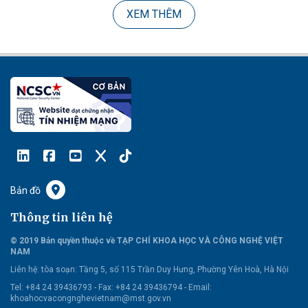
XEM THÊM
Bản đồ
Thông tin liên hệ
© 2019 Bản quyền thuộc về TẠP CHÍ KHOA HỌC VÀ CÔNG NGHỆ VIỆT
NAM
Liên hệ:
tòa soạn: Tầng 5, số 115 Trần Duy Hưng, Phường Yên Hoà, Hà Nội
Tel: +84 24 39436793 - Fax: +84 24 39436794 -
Email:
khoahocvacongnghevietnam@mst.gov.vn