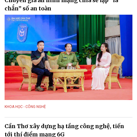
Chuyên gia an ninh mạng chia sẻ lập “lá
chắn” số an toàn
KHOA HỌC - CÔNG NGHỆ
Cần Thơ xây dựng hạ tầng công nghệ, tiến
tới thí điểm mạng 6G