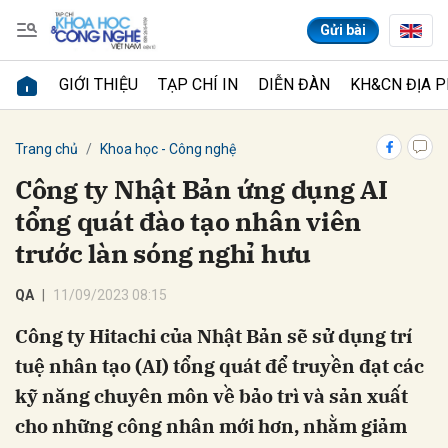
Gửi bài
GIỚI THIỆU
TẠP CHÍ IN
DIỄN ĐÀN
KH&CN ĐỊA 
Gửi bình luận
Trang chủ
Khoa học - Công nghệ
Công ty Nhật Bản ứng dụng AI
tổng quát đào tạo nhân viên
trước làn sóng nghỉ hưu
QA
11/09/2023 08:15
Công ty Hitachi của Nhật Bản sẽ sử dụng trí
Hủy
Gửi
tuệ nhân tạo (AI) tổng quát để truyền đạt các
kỹ năng chuyên môn về bảo trì và sản xuất
cho những công nhân mới hơn, nhằm giảm