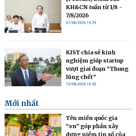
KH&CN tuần từ 1/8 -
7/8/2026
07/08/2026 19:29
KIST chia sẻ kinh
nghiệm giúp startup
vượt giai đoạn “Thung
lũng chết”
10/08/2026 15:42
Mới nhất
Tên miền quốc gia
“.vn” góp phần xây
dựng niềm tin số của