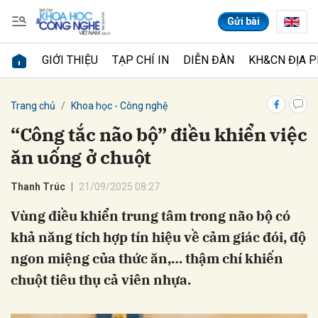
Gửi bài
GIỚI THIỆU
TẠP CHÍ IN
DIỄN ĐÀN
KH&CN ĐỊA 
Gửi bình luận
Trang chủ
Khoa học - Công nghệ
“Công tắc não bộ” điều khiển việc
ăn uống ở chuột
Thanh Trúc
21/09/2025 08:27
Vùng điều khiển trung tâm trong não bộ có
khả năng tích hợp tín hiệu về cảm giác đói, độ
Hủy
Gửi
ngon miệng của thức ăn,… thậm chí khiến
chuột tiêu thụ cả viên nhựa.