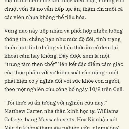
mạnh mẽ đến mức khi được kích hoạt, những con
chuột vốn đã no vẫn tiếp tục ăn, thậm chí nuốt cả
các viên nhựa không thể tiêu hóa.
Vùng não này tiếp nhận và phối hợp nhiều luồng
thông tin, chẳng hạn như mức độ đói, tình trạng
thiếu hụt dinh dưỡng và liệu thức ăn có đem lại
khoái cảm hay không. Đây được xem là một
“trung tâm then chốt” liên kết đặc điểm cảm giác
của thực phẩm với sự kiểm soát cân nặng - một
phát hiện có ý nghĩa đối với sức khỏe con người,
theo một nghiên cứu công bố ngày 10/9 trên Cell.
“Tôi thực sự ấn tượng với nghiên cứu này,”
Matthew Carter, nhà thần kinh học tại Williams
College, bang Massachusetts, Hoa Kỳ nhận xét.
Mặc dù không tham gia nghiên cứu, nhưng ông