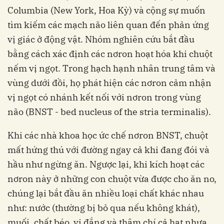
Columbia (New York, Hoa Kỳ) và cộng sự muốn
tìm kiếm các mạch não liên quan đến phản ứng
vị giác ở động vật. Nhóm nghiên cứu bắt đầu
bằng cách xác định các nơron hoạt hóa khi chuột
nếm vị ngọt. Trong hạch hạnh nhân trung tâm và
vùng dưới đồi, họ phát hiện các nơron cảm nhận
vị ngọt có nhánh kết nối với nơron trong vùng
não (BNST - bed nucleus of the stria terminalis).
Khi các nhà khoa học ức chế nơron BNST, chuột
mất hứng thú với đường ngay cả khi đang đói và
hầu như ngừng ăn. Ngược lại, khi kích hoạt các
nơron này ở những con chuột vừa được cho ăn no,
chúng lại bắt đầu ăn nhiều loại chất khác nhau
như: nước (thường bị bỏ qua nếu không khát),
muối, chất béo, vị đắng và thậm chí cả hạt nhựa.