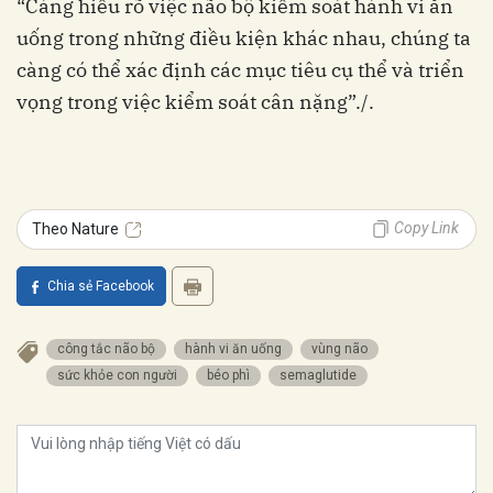
“Càng hiểu rõ việc não bộ kiểm soát hành vi ăn
uống trong những điều kiện khác nhau, chúng ta
càng có thể xác định các mục tiêu cụ thể và triển
vọng trong việc kiểm soát cân nặng”./.
Copy Link
Theo Nature
Chia sẻ Facebook
công tắc não bộ
hành vi ăn uống
vùng não
sức khỏe con người
béo phì
semaglutide