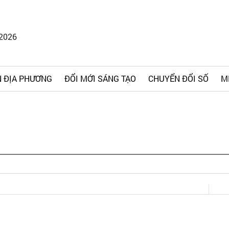
/2026
 ĐỊA PHƯƠNG
ĐỔI MỚI SÁNG TẠO
CHUYỂN ĐỔI SỐ
M