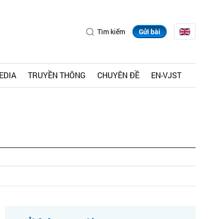
Tìm kiếm
Gửi bài
EDIA
TRUYỀN THÔNG
CHUYÊN ĐỀ
EN-VJST