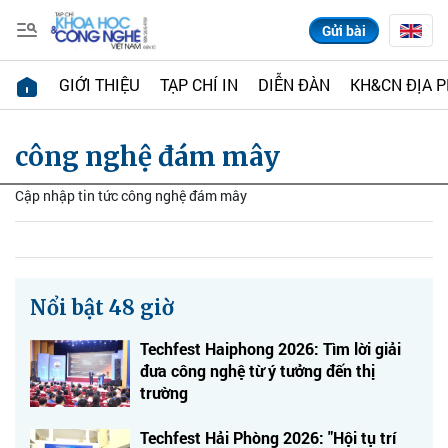
Gửi bài
GIỚI THIỆU
TẠP CHÍ IN
DIỄN ĐÀN
KH&CN ĐỊA 
công nghệ đám mây
Cập nhập tin tức công nghệ đám mây
Nổi bật 48 giờ
Techfest Haiphong 2026: Tìm lời giải
đưa công nghệ từ ý tưởng đến thị
trường
Techfest Hải Phòng 2026: "Hội tụ trí