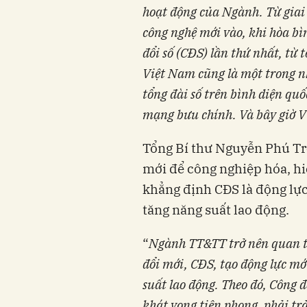
hoạt động của Ngành. Từ giai
công nghệ mới vào, khi hòa bì
đổi số (CĐS) lần thứ nhất, từ t
Việt Nam cũng là một trong n
tổng đài số trên bình diện quố
mạng bưu chính. Và bây giờ V
Tổng Bí thư Nguyễn Phú Tr
mới để công nghiệp hóa, hi
khẳng định CĐS là động lực
tăng năng suất lao động.
“
Ngành TT
&TT
trở nên quan t
đổi mới, CĐS, tạo động lực mới
suất lao động
.
Theo
đó,
Công đ
khát vọng tiên phong
, p
hải tr