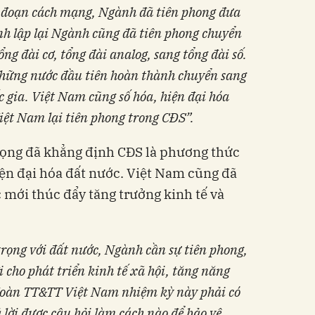
 đoạn cách mạng, Ngành đã tiên phong đưa
nh lập lại Ngành cũng đã tiên phong chuyển
ổng đài cơ, tổng đài analog, sang tổng đài số.
hững nước đầu tiên hoàn thành chuyển sang
c gia. Việt Nam cũng số hóa, hiện đại hóa
iệt Nam lại tiên phong trong CĐS”.
ọng đã khẳng định CĐS là phương thức
ện đại hóa đất nước. Việt Nam cũng đã
 mới thúc đẩy tăng trưởng kinh tế và
rọng với đất nước,
N
gành cần sự tiên phong,
 cho phát triển kinh tế xã hội, tăng năng
oàn TT&TT Việt Nam nhiệm kỳ này
phải có
ả lời được câu hỏi làm cách nào để bảo vệ,