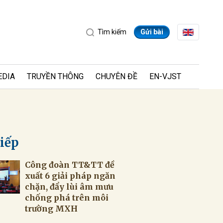
Tìm kiếm
Gửi bài
EDIA
TRUYỀN THÔNG
CHUYÊN ĐỀ
EN-VJST
tiếp
Công đoàn TT&TT đề
ửi
xuất 6 giải pháp ngăn
chặn, đẩy lùi âm mưu
chống phá trên môi
trường MXH