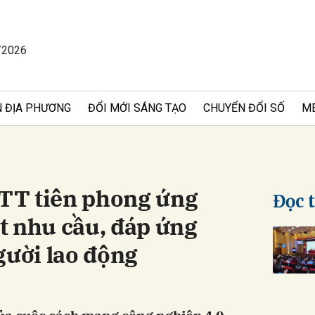
/2026
bình luận
 ĐỊA PHƯƠNG
ĐỔI MỚI SÁNG TẠO
CHUYỂN ĐỔI SỐ
M
TT tiên phong ứng
Đọc 
t nhu cầu, đáp ứng
Hủy
G
gười lao động