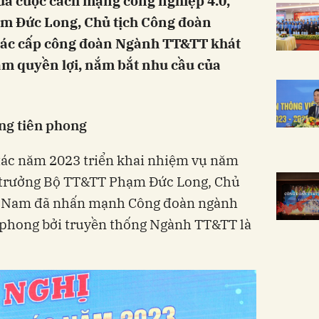
ủa cuộc cách mạng công nghiệp 4.0,
m Đức Long, Chủ tịch Công đoàn
các cấp công đoàn Ngành TT&TT khát
ảm quyền lợi, nắm bắt nhu cầu của
ng tiên phong
 tác năm 2023 triển khai nhiệm vụ năm
ứ trưởng Bộ TT&TT Phạm Đức Long, Chủ
t Nam đã nhấn mạnh Công đoàn ngành
 phong bởi truyền thống Ngành TT&TT là