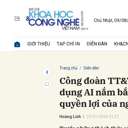
Chủ Nhật, 09/08
Gửi 
GIỚI THIỆU
TẠP CHÍ IN
DIỄN ĐÀN
KH&CN
Trang chủ
Diễn đàn
Công đoàn TT&
dụng AI nắm bắ
quyền lợi của n
Hoàng Linh
25/01/2024 21:27