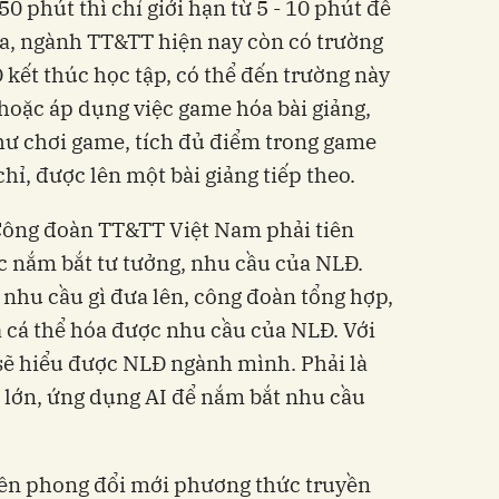
50 phút thì chỉ giới hạn từ 5 - 10 phút để
ra, ngành TT&TT hiện nay còn có trường
 kết thúc học tập, có thể đến trường này
 hoặc áp dụng việc game hóa bài giảng,
hư chơi game, tích đủ điểm trong game
chỉ, được lên một bài giảng tiếp theo.
 Công đoàn TT&TT Việt Nam phải tiên
 nắm bắt tư tưởng, nhu cầu của NLĐ.
 nhu cầu gì đưa lên, công đoàn tổng hợp,
à cá thể hóa được nhu cầu của NLĐ. Với
sẽ hiểu được NLĐ ngành mình. Phải là
u lớn, ứng dụng AI để nắm bắt nhu cầu
iên phong đổi mới phương thức truyền