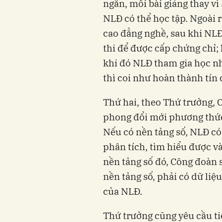
ngắn, mỗi bài giảng thay vì 
NLĐ có thể học tập. Ngoài 
cao đẳng nghề, sau khi NLĐ
thi để được cấp chứng chỉ;
khi đó NLĐ tham gia học n
thì coi như hoàn thành tín 
Thứ hai, theo Thứ trưởng,
phong đổi mới phương thức
Nếu có nền tảng số, NLĐ có
phân tích, tìm hiểu được v
nền tảng số đó, Công đoàn 
nền tảng số, phải có dữ liệ
của NLĐ.
Thứ trưởng cũng yêu cầu t