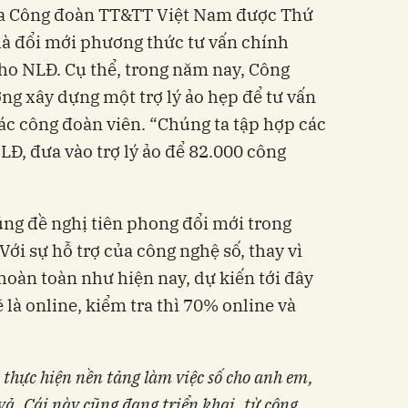
ủa Công đoàn TT&TT Việt Nam được Thứ
là đổi mới phương thức tư vấn chính
cho NLĐ. Cụ thể, trong năm nay, Công
g xây dựng một trợ lý ảo hẹp để tư vấn
ác công đoàn viên. “Chúng ta tập hợp các
LĐ, đưa vào trợ lý ảo để 82.000 công
ng đề nghị tiên phong đổi mới trong
Với sự hỗ trợ của công nghệ số, thay vì
 hoàn toàn như hiện nay, dự kiến tới đây
là online, kiểm tra thì 70% online và
thực hiện nền tảng làm việc số cho anh em,
vả. Cái này cũng đang triển khai, từ công