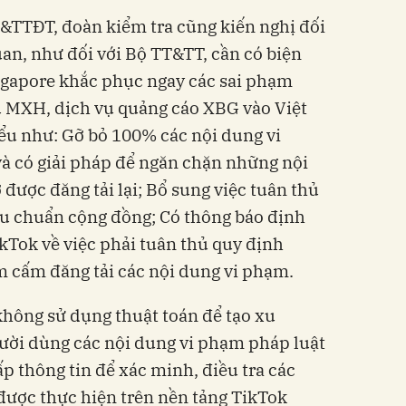
TTĐT, đoàn kiểm tra cũng kiến nghị đối
uan, như đối với Bộ TT&TT, cần có biện
ngapore khắc phục ngay các sai phạm
ụ MXH, dịch vụ quảng cáo XBG vào Việt
iểu như: Gỡ bỏ 100% các nội dung vi
à có giải pháp để ngăn chặn những nội
được đăng tải lại; Bổ sung việc tuân thủ
êu chuẩn cộng đồng; Có thông báo định
ikTok về việc phải tuân thủ quy định
m cấm đăng tải các nội dung vi phạm.
không sử dụng thuật toán để tạo xu
ười dùng các nội dung vi phạm pháp luật
p thông tin để xác minh, điều tra các
được thực hiện trên nền tảng TikTok