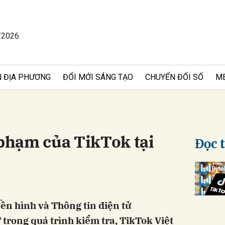
/2026
bình luận
 ĐỊA PHƯƠNG
ĐỔI MỚI SÁNG TẠO
CHUYỂN ĐỔI SỐ
M
 phạm của TikTok tại
Đọc 
Hủy
G
ền hình và Thông tin điện tử
rong quá trình kiểm tra, TikTok Việt