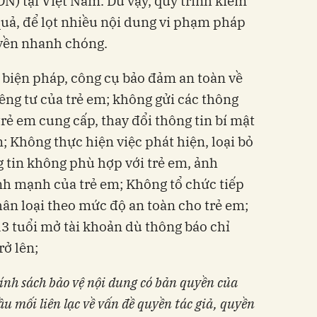
N) tại Việt Nam. Dù vậy, quy trình kiểm
uả, để lọt nhiều nội dung vi phạm pháp
uyền nhanh chóng.
 biện pháp, công cụ bảo đảm an toàn về
iêng tư của trẻ em; không gửi các thông
rẻ em cung cấp, thay đổi thông tin bí mật
m; Không thực hiện việc phát hiện, loại bỏ
ng tin không phù hợp với trẻ em, ảnh
nh mạnh của trẻ em; Không tổ chức tiếp
hân loại theo mức độ an toàn cho trẻ em;
3 tuổi mở tài khoản dù thông báo chỉ
rở lên;
ính sách bảo vệ nội dung có bản quyền của
u mối liên lạc về vấn đề quyền tác giả, quyền