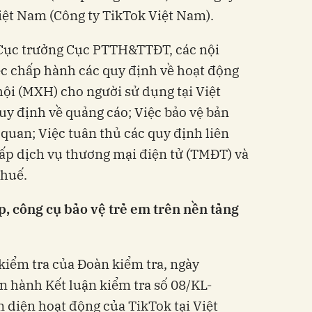
t Nam (Công ty TikTok Việt Nam).
Cục trưởng Cục PTTH&TTĐT, các nội
ệc chấp hành các quy định về hoạt động
ội (MXH) cho người sử dụng tại Việt
y định về quảng cáo; Việc bảo vệ bản
 quan; Việc tuân thủ các quy định liên
ấp dịch vụ thương mại điện tử (TMĐT) và
thuế.
, công cụ bảo vệ trẻ em trên nền tảng
 kiểm tra của Đoàn kiểm tra, ngày
 hành Kết luận kiểm tra số 08/KL-
n diện hoạt động của TikTok tại Việt