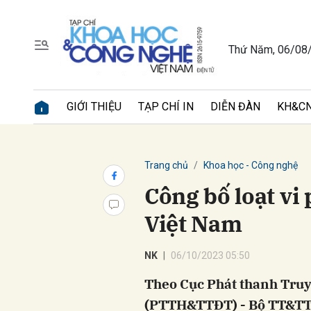
Thứ Năm, 06/08
Gửi 
GIỚI THIỆU
TẠP CHÍ IN
DIỄN ĐÀN
KH&CN
Trang chủ
Khoa học - Công nghệ
Công bố loạt vi
Việt Nam
NK
06/10/2023 05:50
Theo Cục Phát thanh Truy
(PTTH&TTĐT) - Bộ TT&TT t