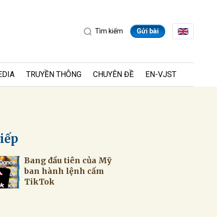
Tìm kiếm
Gửi bài
EDIA
TRUYỀN THÔNG
CHUYÊN ĐỀ
EN-VJST
tiếp
Bang đầu tiên của Mỹ
ửi
ban hành lệnh cấm
TikTok