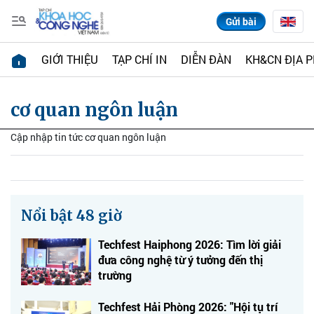
Gửi bài
GIỚI THIỆU
TẠP CHÍ IN
DIỄN ĐÀN
KH&CN ĐỊA 
cơ quan ngôn luận
Cập nhập tin tức cơ quan ngôn luận
Nổi bật 48 giờ
Techfest Haiphong 2026: Tìm lời giải
đưa công nghệ từ ý tưởng đến thị
trường
Techfest Hải Phòng 2026: "Hội tụ trí