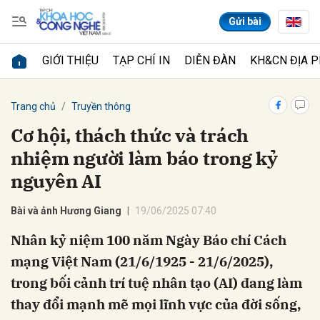
Gửi bài
GIỚI THIỆU
TẠP CHÍ IN
DIỄN ĐÀN
KH&CN ĐỊA 
Gửi bình luận
Trang chủ
Truyền thông
Cơ hội, thách thức và trách
nhiệm người làm báo trong kỷ
nguyên AI
Bài và ảnh Hương Giang
19/06/2025 07:40
Nhân kỷ niệm 100 năm Ngày Báo chí Cách
Hủy
Gửi
mạng Việt Nam (21/6/1925 - 21/6/2025),
trong bối cảnh trí tuệ nhân tạo (AI) đang làm
thay đổi mạnh mẽ mọi lĩnh vực của đời sống,