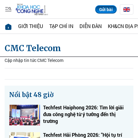
Gửi bài
GIỚI THIỆU
TẠP CHÍ IN
DIỄN ĐÀN
KH&CN ĐỊA 
CMC Telecom
Cập nhập tin tức CMC Telecom
Nổi bật 48 giờ
Techfest Haiphong 2026: Tìm lời giải
đưa công nghệ từ ý tưởng đến thị
trường
Techfest Hải Phòng 2026: "Hội tụ trí