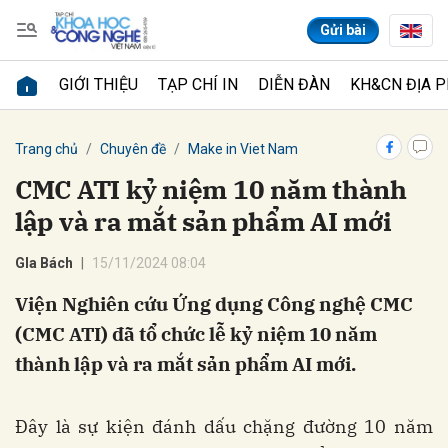
Gửi bài
GIỚI THIỆU
TẠP CHÍ IN
DIỄN ĐÀN
KH&CN ĐỊA 
Gửi bình luận
Trang chủ
Chuyên đề
Make in Viet Nam
CMC ATI kỷ niệm 10 năm thành
lập và ra mắt sản phẩm AI mới
GIa Bách
15/11/2024 08:04
Viện Nghiên cứu Ứng dụng Công nghệ CMC
(CMC ATI) đã tổ chức lễ kỷ niệm 10 năm
Hủy
Gửi
thành lập và ra mắt sản phẩm AI mới.
Đây là sự kiện đánh dấu chặng đường 10 năm