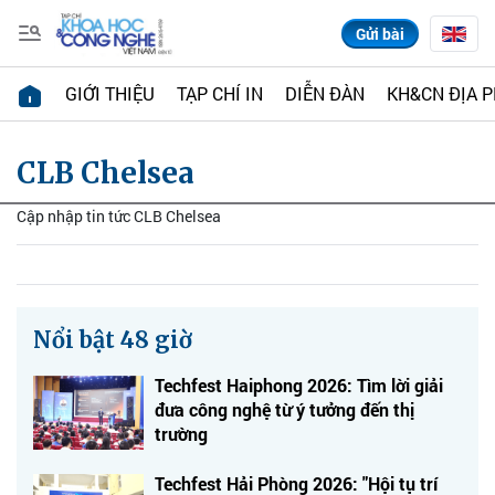
Gửi bài
GIỚI THIỆU
TẠP CHÍ IN
DIỄN ĐÀN
KH&CN ĐỊA 
CLB Chelsea
Cập nhập tin tức CLB Chelsea
Nổi bật 48 giờ
Techfest Haiphong 2026: Tìm lời giải
đưa công nghệ từ ý tưởng đến thị
trường
Techfest Hải Phòng 2026: "Hội tụ trí