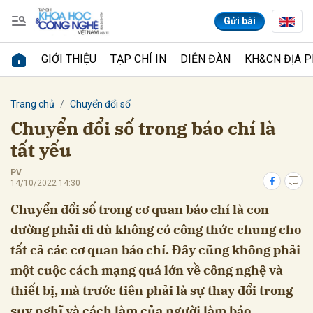
Gửi bài
GIỚI THIỆU
TẠP CHÍ IN
DIỄN ĐÀN
KH&CN ĐỊA 
Gửi bình luận
Trang chủ
Chuyển đổi số
Chuyển đổi số trong báo chí là
tất yếu
PV
14/10/2022 14:30
Chuyển đổi số trong cơ quan báo chí là con
đường phải đi dù không có công thức chung cho
Hủy
Gửi
tất cả các cơ quan báo chí. Đây cũng không phải
một cuộc cách mạng quá lớn về công nghệ và
thiết bị, mà trước tiên phải là sự thay đổi trong
suy nghĩ và cách làm của người làm báo.