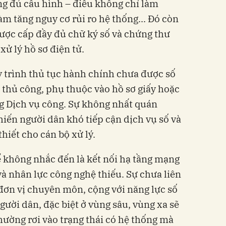
ông đủ cấu hình – điều không chỉ làm
m tăng nguy cơ rủi ro hệ thống... Đó còn
được cấp đầy đủ chữ ký số và chứng thư
 xử lý hồ sơ điện tử.
y trình thủ tục hành chính chưa được số
h thủ công, phụ thuộc vào hồ sơ giấy hoặc
g Dịch vụ công. Sự không nhất quán
hiến người dân khó tiếp cận dịch vụ số và
hiết cho cán bộ xử lý.
 không nhắc đến là kết nối hạ tầng mạng
à nhân lực công nghệ thiếu. Sự chưa liên
đơn vị chuyên môn, cộng với năng lực số
gười dân, đặc biệt ở vùng sâu, vùng xa sẽ
ường rơi vào trạng thái có hệ thống mà