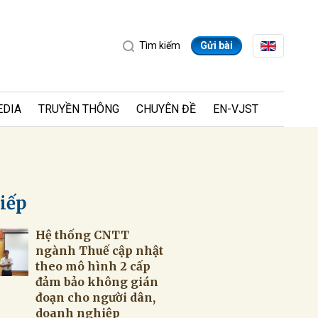
Tìm kiếm
Gửi bài
EDIA
TRUYỀN THÔNG
CHUYÊN ĐỀ
EN-VJST
tiếp
ửi
ngành Thuế cập nhật
theo mô hình 2 cấp
đảm bảo không gián
đoạn cho người dân,