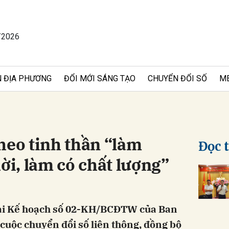
/2026
bình luận
 ĐỊA PHƯƠNG
ĐỔI MỚI SÁNG TẠO
CHUYỂN ĐỔI SỐ
M
heo tinh thần “làm
Đọc 
hời, làm có chất lượng”
Hủy
G
hai Kế hoạch số 02-KH/BCĐTW của Ban
cuộc chuyển đổi số liên thông, đồng bộ