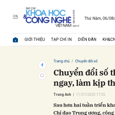
Thứ Năm, 06/08
Gửi 
GIỚI THIỆU
TẠP CHÍ IN
DIỄN ĐÀN
KH&CN
Trang chủ
Chuyển đổi số
Chuyển đổi số t
ngay, làm kịp t
Trung Anh
11/07/2025 17:25
Sau hơn hai tuần triển k
Chỉ đạo Trung ương, công 