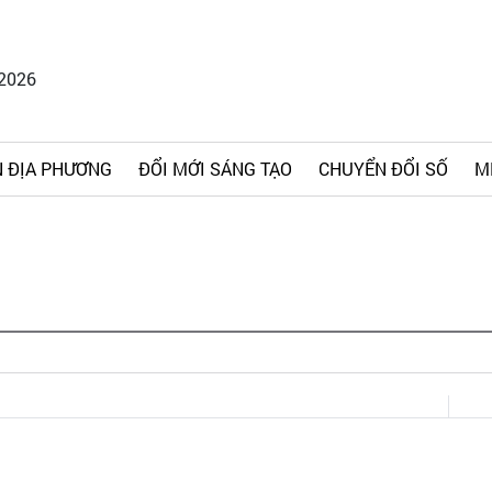
/2026
 ĐỊA PHƯƠNG
ĐỔI MỚI SÁNG TẠO
CHUYỂN ĐỔI SỐ
M