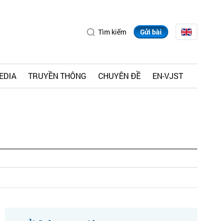
Tìm kiếm
Gửi bài
EDIA
TRUYỀN THÔNG
CHUYÊN ĐỀ
EN-VJST