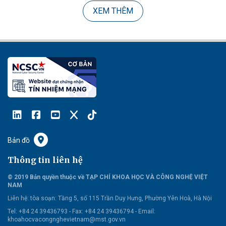
XEM THÊM
Bản đồ
Thông tin liên hệ
© 2019 Bản quyền thuộc về TẠP CHÍ KHOA HỌC VÀ CÔNG NGHỆ VIỆT
NAM
Liên hệ:
tòa soạn: Tầng 5, số 115 Trần Duy Hưng, Phường Yên Hoà, Hà Nội
Tel: +84 24 39436793 - Fax: +84 24 39436794 -
Email:
khoahocvacongnghevietnam@mst.gov.vn