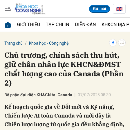
Gửi bài
GIỚI THIỆU
TẠP CHÍ IN
DIỄN ĐÀN
KH&CN ĐỊA 
Gửi bình luận
Trang chủ
Khoa học - Công nghệ
Chủ trương, chính sách thu hút,
giữ chân nhân lực KHCN&ĐMST
chất lượng cao của Canada (Phần
2)
Bộ phận đại diện KH&CN tại Canada
07/07/2025 08:30
Hủy
Gửi
Kế hoạch quốc gia về Đổi mới và Kỹ năng,
Chiến lược AI toàn Canada và mới đây là
Chiến lược lượng tử quốc gia đều khẳng định,