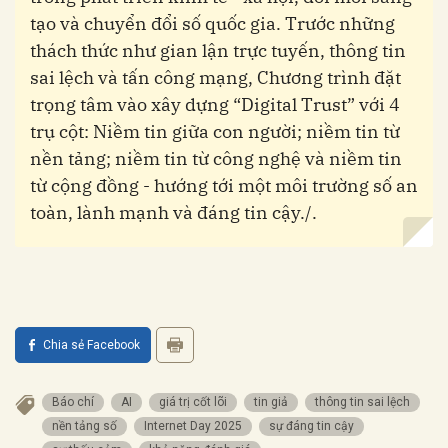
tạo và chuyển đổi số quốc gia. Trước những
thách thức như gian lận trực tuyến, thông tin
sai lệch và tấn công mạng, Chương trình đặt
trọng tâm vào xây dựng “Digital Trust” với 4
trụ cột: Niềm tin giữa con người; niềm tin từ
nền tảng; niềm tin từ công nghệ và niềm tin
từ cộng đồng - hướng tới một môi trường số an
toàn, lành mạnh và đáng tin cậy./.
Chia sẻ Facebook
Báo chí
AI
giá trị cốt lõi
tin giả
thông tin sai lệch
nền tảng số
Internet Day 2025
sự đáng tin cậy