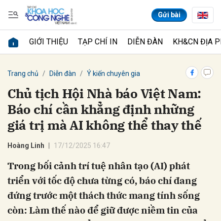
Gửi bài
GIỚI THIỆU
TẠP CHÍ IN
DIỄN ĐÀN
KH&CN ĐỊA 
Gửi bình luận
Trang chủ
Diễn đàn
Ý kiến chuyên gia
Chủ tịch Hội Nhà báo Việt Nam:
Báo chí cần khẳng định những
giá trị mà AI không thể thay thế
Hoàng Linh
17/12/2025 16:47
Trong bối cảnh trí tuệ nhân tạo (AI) phát
Hủy
Gửi
triển với tốc độ chưa từng có, báo chí đang
đứng trước một thách thức mang tính sống
còn: Làm thế nào để giữ được niềm tin của