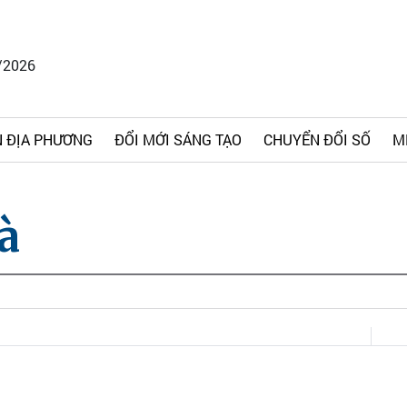
/2026
 ĐỊA PHƯƠNG
ĐỔI MỚI SÁNG TẠO
CHUYỂN ĐỔI SỐ
M
à