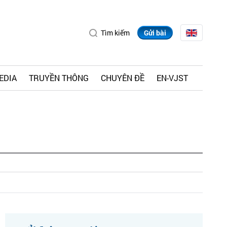
Tìm kiếm
Gửi bài
EDIA
TRUYỀN THÔNG
CHUYÊN ĐỀ
EN-VJST