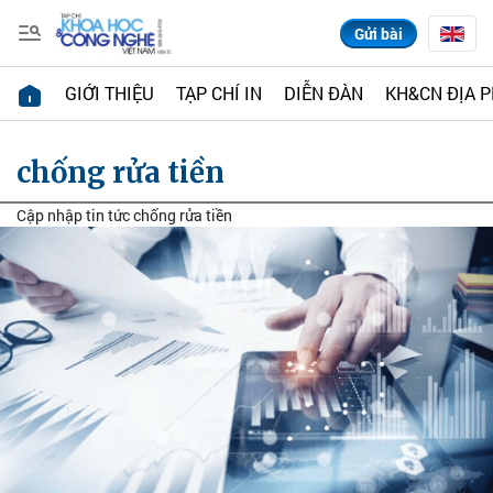
Gửi bài
GIỚI THIỆU
TẠP CHÍ IN
DIỄN ĐÀN
KH&CN ĐỊA 
chống rửa tiền
Cập nhập tin tức chống rửa tiền