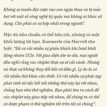
Không ai muốn đặt cược vào con ngựa thua và
bị mắc
kẹt với một số công nghệ kỳ quặc mà
không ai khác sử
dụng. Cần phải có sự hợp nhất
trong ngành”.
Mặc dù tiêu chuẩn có thể hữu ích, nhưng có một
khối lượng tới hạn. Kuemerle của Marvell cho
biết:
“Đã có rất nhiều sự phấn khích khi
Intel khởi
động nhóm UCIe. Với giao diện die-
to-die, mọi người
đều nghĩ rằng các chiplet thực
sự sẽ cất cánh. Nhưng
nó thực sự không thay đổi
bất cứ điều gì. Lý do là có
rất nhiều thứ khác
cần thiết. Có rất nhiều sự phức tạp
phát sinh từ
việc kết nối những thứ này lại với nhau,
chẳng
hạn như thử nghiệm. Bạn phải tìm ra cách để
các chiplet này giao tiếp với nhau, để chúng ta
có thể
có được phạm vi thử nghiệm tốt trên tất
cả chúng”.