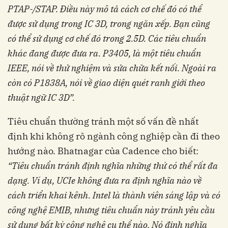
PTAP-/STAP. Điều này
mô tả cách cơ chế đó có thể
được sử dụng trong
IC 3D, trong ngăn xếp. Bạn cũng
có thể sử dụng
cơ chế đó trong 2.5D. Các tiêu chuẩn
khác đang
được đưa ra. P3405, là một tiêu chuẩn
IEEE,
nói về thử nghiệm và sửa chữa kết nối. Ngoài ra
còn có P1838A, nói về giao diện quét ranh giới
theo
thuật ngữ IC 3D”.
Tiêu chuẩn thường tránh một số vấn đề nhất
định khi không rõ ngành công nghiệp cần đi theo
hướng nào. Bhatnagar của Cadence cho biết:
“Tiêu chuẩn tránh định nghĩa những thứ
có thể rất đa
dạng. Ví dụ, UCIe không đưa ra
định nghĩa nào về
cách triển khai kênh. Intel
là thành viên sáng lập và có
công nghệ EMIB,
nhưng tiêu chuẩn này tránh yêu cầu
sử dụng
bất kỳ công nghệ cụ thể nào. Nó định nghĩa