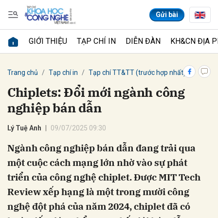
Gửi bài
GIỚI THIỆU
TẠP CHÍ IN
DIỄN ĐÀN
KH&CN ĐỊA 
Gửi bình luận
Trang chủ
Tạp chí in
Tạp chí TT&TT (trước hợp nhất)
Chiplets: Đổi mới ngành công
nghiệp bán dẫn
Lý Tuệ Anh
09/07/2025 09:30
Ngành công nghiệp bán dẫn đang trải qua
một cuộc cách mạng lớn nhờ vào sự phát
Hủy
Gửi
triển của công nghệ chiplet. Được MIT Tech
Review xếp hạng là một trong mười công
nghệ đột phá của năm 2024, chiplet đã có