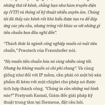
những thứ về kênh, chẳng hạn như hàm truyền
điện
áp (VTF) và thông số kỹ thuật nhiễu xuyên
âm. Chúng
tôi đã thấy các kênh rất khó hiểu
được tạo ra để đáp
ứng các yêu cầu, nhưng
trông rất khác so với những gì
tiêu chuẩn ban
đầu nghĩ đến”.
“Thách thức là ngành công nghiệp muốn có
một tiêu
chuẩn,”
Prautsch của Fraunhofer nói.
“Họ muốn tiêu chuẩn hóa nó càng nhiều càng
tốt.
Nhưng họ không muốn có chi phí chung”.
Và cũng
giống như đối với IP mềm, cần phải có một bộ sản
phẩm đi kèm với một chiplet cho phép nó được
tích hợp thành công.
“Chúng ta cần những
mô hình
nào?”
Pratyush Kamal, Giám đốc giải pháp kỹ
thuật trung tâm tại Siemens, đặt câu hỏi.