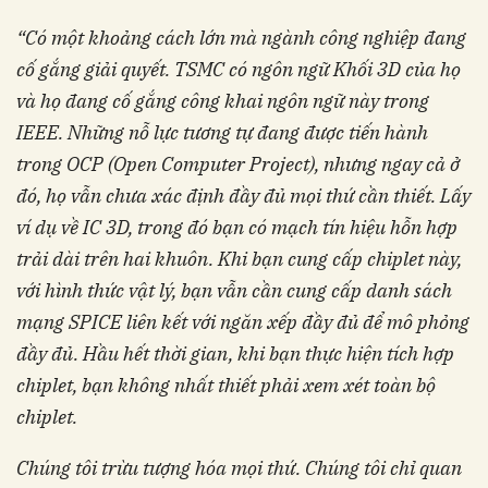
“Có một khoảng cách lớn mà ngành công
nghiệp đang
cố gắng giải quyết. TSMC có ngôn
ngữ Khối 3D của họ
và họ đang cố gắng công
khai ngôn ngữ này trong
IEEE. Những nỗ lực
tương tự đang được tiến hành
trong OCP (Open
Computer Project), nhưng ngay cả ở
đó, họ vẫn
chưa xác định đầy đủ mọi thứ cần thiết. Lấy
ví
dụ về IC 3D, trong đó bạn có mạch tín hiệu hỗn
hợp
trải dài trên hai khuôn. Khi bạn cung cấp
chiplet này,
với hình thức vật lý, bạn vẫn cần
cung cấp danh sách
mạng SPICE liên kết với
ngăn xếp đầy đủ để mô phỏng
đầy đủ. Hầu hết
thời gian, khi bạn thực hiện tích hợp
chiplet, bạn
không nhất thiết phải xem xét toàn bộ
chiplet.
Chúng tôi trừu tượng hóa mọi thứ. Chúng tôi chỉ
quan