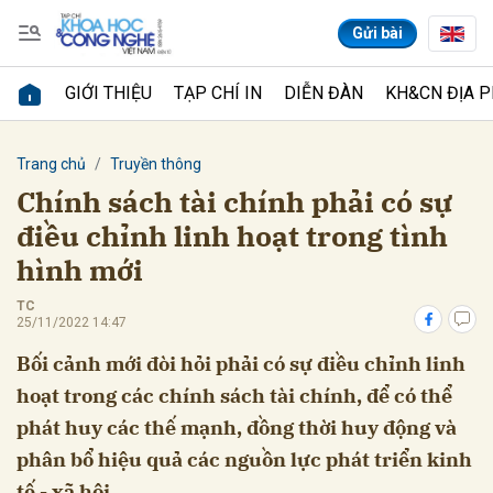
Gửi bài
GIỚI THIỆU
TẠP CHÍ IN
DIỄN ĐÀN
KH&CN ĐỊA 
Gửi bình luận
Trang chủ
Truyền thông
Chính sách tài chính phải có sự
điều chỉnh linh hoạt trong tình
hình mới
TC
25/11/2022 14:47
Bối cảnh mới đòi hỏi phải có sự điều chỉnh linh
Hủy
Gửi
hoạt trong các chính sách tài chính, để có thể
phát huy các thế mạnh, đồng thời huy động và
phân bổ hiệu quả các nguồn lực phát triển kinh
tế - xã hội.