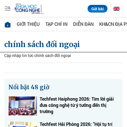
Gửi bài
GIỚI THIỆU
TẠP CHÍ IN
DIỄN ĐÀN
KH&CN ĐỊA 
chính sách đối ngoại
Cập nhập tin tức chính sách đối ngoại
Nổi bật 48 giờ
Techfest Haiphong 2026: Tìm lời giải
đưa công nghệ từ ý tưởng đến thị
trường
Techfest Hải Phòng 2026: "Hội tụ trí