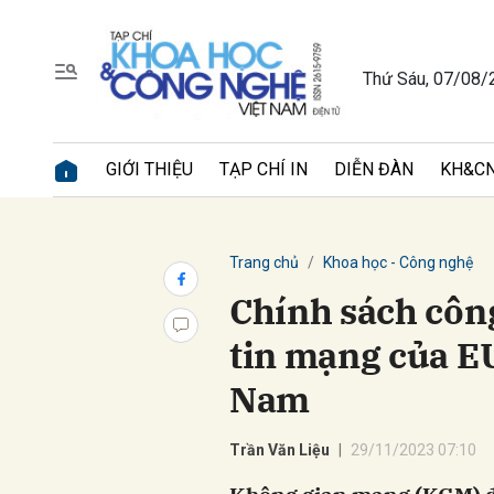
Thứ Sáu, 07/08/
Gửi 
GIỚI THIỆU
TẠP CHÍ IN
DIỄN ĐÀN
KH&CN
Trang chủ
Khoa học - Công nghệ
Chính sách côn
tin mạng của EU
Nam
Trần Văn Liệu
29/11/2023 07:10