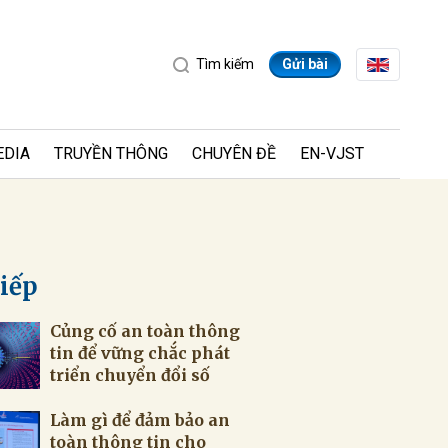
Tìm kiếm
Gửi bài
EDIA
TRUYỀN THÔNG
CHUYÊN ĐỀ
EN-VJST
tiếp
Củng cố an toàn thông
ửi
tin để vững chắc phát
triển chuyển đổi số
Làm gì để đảm bảo an
toàn thông tin cho