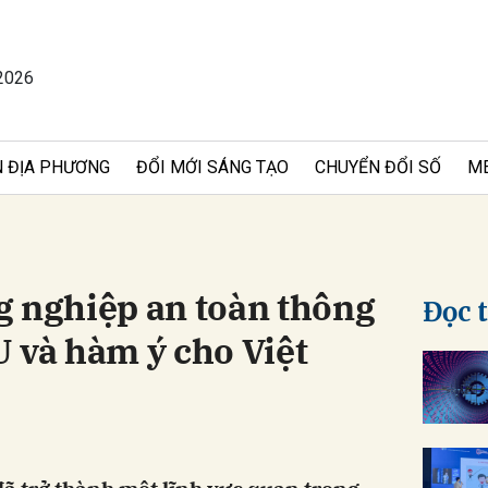
2026
bình luận
 ĐỊA PHƯƠNG
ĐỔI MỚI SÁNG TẠO
CHUYỂN ĐỔI SỐ
M
g nghiệp an toàn thông
Đọc 
 và hàm ý cho Việt
Hủy
G