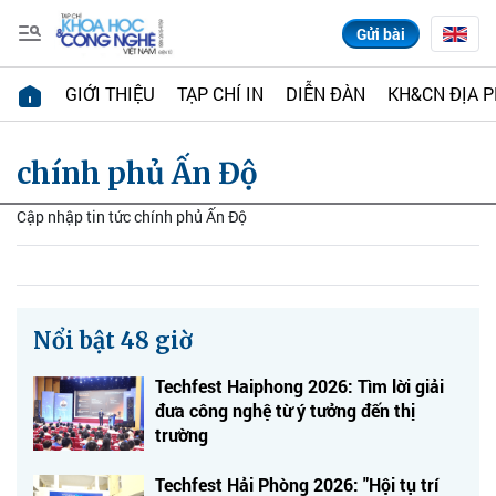
Gửi bài
GIỚI THIỆU
TẠP CHÍ IN
DIỄN ĐÀN
KH&CN ĐỊA 
chính phủ Ấn Độ
Cập nhập tin tức chính phủ Ấn Độ
Nổi bật 48 giờ
Techfest Haiphong 2026: Tìm lời giải
đưa công nghệ từ ý tưởng đến thị
trường
Techfest Hải Phòng 2026: "Hội tụ trí