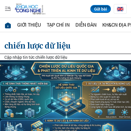
Gửi bài
GIỚI THIỆU
TẠP CHÍ IN
DIỄN ĐÀN
KH&CN ĐỊA 
chiến lược dữ liệu
Cập nhập tin tức chiến lược dữ liệu