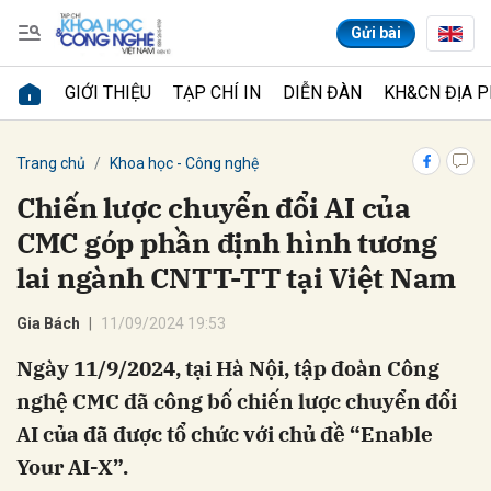
Gửi bài
GIỚI THIỆU
TẠP CHÍ IN
DIỄN ĐÀN
KH&CN ĐỊA 
Gửi bình luận
Trang chủ
Khoa học - Công nghệ
Chiến lược chuyển đổi AI của
CMC góp phần định hình tương
lai ngành CNTT-TT tại Việt Nam
Gia Bách
11/09/2024 19:53
Ngày 11/9/2024, tại Hà Nội, tập đoàn Công
Hủy
Gửi
nghệ CMC đã công bố chiến lược chuyển đổi
AI của đã được tổ chức với chủ đề “Enable
Your AI-X”.