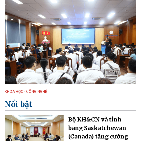
KHOA HỌC - CÔNG NGHỆ
Nổi bật
Bộ KH&CN và tỉnh
bang Saskatchewan
(Canada) tăng cường