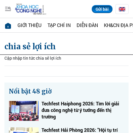
Gửi bài
GIỚI THIỆU
TẠP CHÍ IN
DIỄN ĐÀN
KH&CN ĐỊA 
chia sẻ lợi ích
Cập nhập tin tức chia sẻ lợi ích
Nổi bật 48 giờ
Techfest Haiphong 2026: Tìm lời giải
đưa công nghệ từ ý tưởng đến thị
trường
Techfest Hải Phòng 2026: "Hội tụ trí