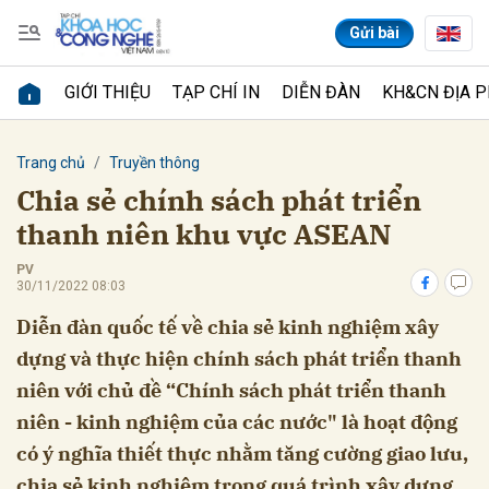
Gửi bài
GIỚI THIỆU
TẠP CHÍ IN
DIỄN ĐÀN
KH&CN ĐỊA 
Gửi bình luận
Trang chủ
Truyền thông
Chia sẻ chính sách phát triển
thanh niên khu vực ASEAN
PV
30/11/2022 08:03
Diễn đàn quốc tế về chia sẻ kinh nghiệm xây
dựng và thực hiện chính sách phát triển thanh
Hủy
Gửi
niên với chủ đề “Chính sách phát triển thanh
niên - kinh nghiệm của các nước" là hoạt động
có ý nghĩa thiết thực nhằm tăng cường giao lưu,
chia sẻ kinh nghiệm trong quá trình xây dựng