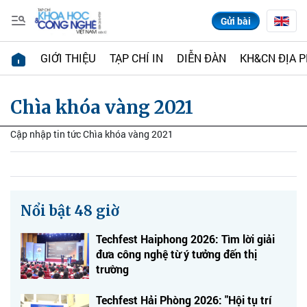
Gửi bài
GIỚI THIỆU
TẠP CHÍ IN
DIỄN ĐÀN
KH&CN ĐỊA 
Chìa khóa vàng 2021
Cập nhập tin tức Chìa khóa vàng 2021
Nổi bật 48 giờ
Techfest Haiphong 2026: Tìm lời giải
đưa công nghệ từ ý tưởng đến thị
trường
Techfest Hải Phòng 2026: "Hội tụ trí