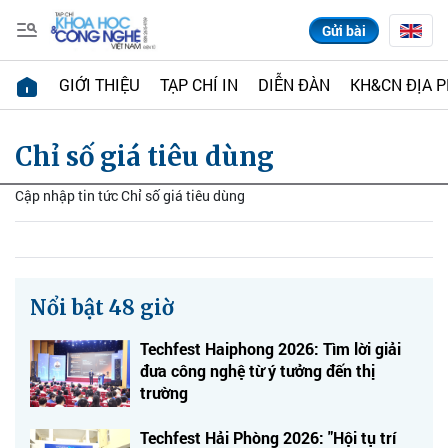
Gửi bài
GIỚI THIỆU
TẠP CHÍ IN
DIỄN ĐÀN
KH&CN ĐỊA 
Chỉ số giá tiêu dùng
Cập nhập tin tức Chỉ số giá tiêu dùng
Nổi bật 48 giờ
Techfest Haiphong 2026: Tìm lời giải
đưa công nghệ từ ý tưởng đến thị
trường
Techfest Hải Phòng 2026: "Hội tụ trí