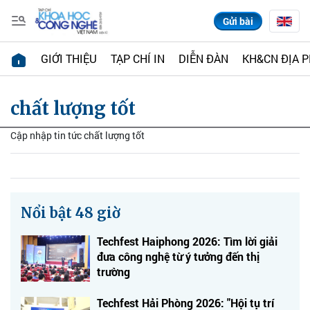
Gửi bài
GIỚI THIỆU
TẠP CHÍ IN
DIỄN ĐÀN
KH&CN ĐỊA 
chất lượng tốt
Cập nhập tin tức chất lượng tốt
Nổi bật 48 giờ
Techfest Haiphong 2026: Tìm lời giải
đưa công nghệ từ ý tưởng đến thị
trường
Techfest Hải Phòng 2026: "Hội tụ trí