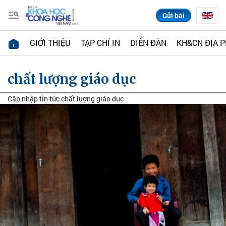
Gửi bài
GIỚI THIỆU
TẠP CHÍ IN
DIỄN ĐÀN
KH&CN ĐỊA 
chất lượng giáo dục
Cập nhập tin tức chất lượng giáo dục