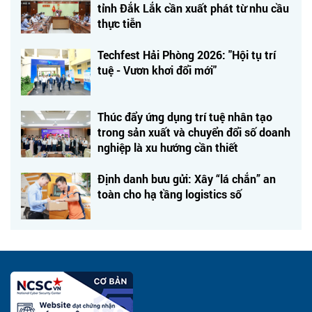
tỉnh Đắk Lắk cần xuất phát từ nhu cầu
thực tiễn
Techfest Hải Phòng 2026: "Hội tụ trí
tuệ - Vươn khơi đổi mới"
Thúc đẩy ứng dụng trí tuệ nhân tạo
trong sản xuất và chuyển đổi số doanh
nghiệp là xu hướng cần thiết
Định danh bưu gửi: Xây “lá chắn” an
toàn cho hạ tầng logistics số