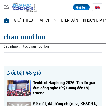
Gửi bài
GIỚI THIỆU
TẠP CHÍ IN
DIỄN ĐÀN
KH&CN ĐỊA 
chan nuoi lon
Cập nhập tin tức chan nuoi lon
Nổi bật 48 giờ
Techfest Haiphong 2026: Tìm lời giải
đưa công nghệ từ ý tưởng đến thị
trường
Đề xuất, đặt hàng nhiệm vụ KH&CN tại