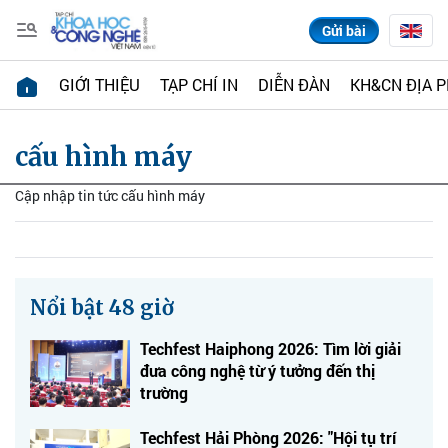
Gửi bài
GIỚI THIỆU
TẠP CHÍ IN
DIỄN ĐÀN
KH&CN ĐỊA 
cấu hình máy
Cập nhập tin tức cấu hình máy
Nổi bật 48 giờ
Techfest Haiphong 2026: Tìm lời giải
đưa công nghệ từ ý tưởng đến thị
trường
Techfest Hải Phòng 2026: "Hội tụ trí