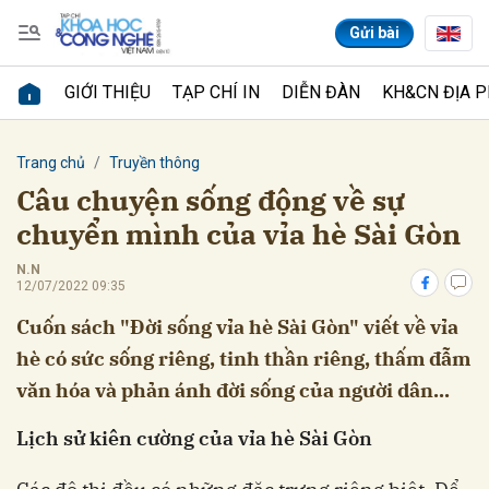
Gửi bài
GIỚI THIỆU
TẠP CHÍ IN
DIỄN ĐÀN
KH&CN ĐỊA 
Gửi bình luận
Trang chủ
Truyền thông
Câu chuyện sống động về sự
chuyển mình của vỉa hè Sài Gòn
N.N
12/07/2022 09:35
Cuốn sách "Đời sống vỉa hè Sài Gòn" viết về vỉa
hè có sức sống riêng, tinh thần riêng, thấm đẫm
Hủy
Gửi
văn hóa và phản ánh đời sống của người dân...
Lịch sử kiên cường của vỉa hè Sài Gòn