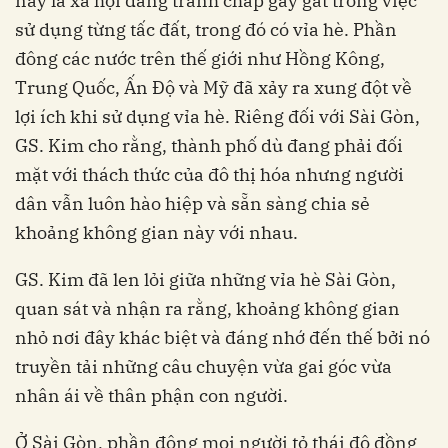
này là xã hội đang tranh chấp gay gắt trong việc
sử dụng từng tấc đất, trong đó có vỉa hè. Phần
đông các nước trên thế giới như Hồng Kông,
Trung Quốc, Ấn Độ và Mỹ đã xảy ra xung đột về
lợi ích khi sử dụng vỉa hè. Riêng đối với Sài Gòn,
GS. Kim cho rằng, thành phố dù đang phải đối
mặt với thách thức của đô thị hóa nhưng người
dân vẫn luôn hào hiệp và sẵn sàng chia sẻ
khoảng không gian này với nhau.
GS. Kim đã len lỏi giữa những vỉa hè Sài Gòn,
quan sát và nhận ra rằng, khoảng không gian
nhỏ nơi đây khác biệt và đáng nhớ đến thế bởi nó
truyền tải những câu chuyện vừa gai góc vừa
nhân ái về thân phận con người.
Ở Sài Gòn, phần đông mọi người tỏ thái độ đồng