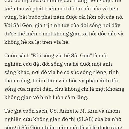
Các đô thị đều có những đặc trưng riêng biệt. Để
kiến tạo và phát triển một đô thị hài hòa và bền
vững, bắt buộc phải nắm được cái hồn cốt của nó.
Với Sài Gòn, giá trị tinh túy của đời sống nơi đây
được thể hiện ở một không gian xã hội độc đáo và
không hề xa lạ: trên vỉa hè.
Cuốn sách "Đời sống vỉa hè Sài Gòn" là một
nghiên cứu đặt đời sống vỉa hè dưới một ánh
sáng khác, nơi đó vỉa hè có sức sống riêng, tinh
thần riêng, thấm đẫm văn hóa và phản ánh đời
sống của người dân, chứ không chỉ là một khoảng
không gian vô hình luôn câm lặng.
Tác giả cuốn sách, GS. Annette M. Kim và nhóm
nghiên cứu không gian đô thị (SLAB) của bà nhờ
sống ở Sài Gòn nhiều năm mà đã vỡ lẽ được rằng