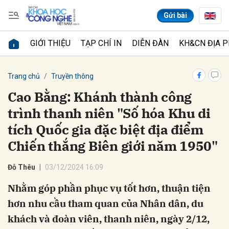
Gửi bài
GIỚI THIỆU
TẠP CHÍ IN
DIỄN ĐÀN
KH&CN ĐỊA 
Gửi bình luận
Trang chủ
Truyền thông
Cao Bằng: Khánh thành công
trình thanh niên "Số hóa Khu di
tích Quốc gia đặc biệt địa điểm
Chiến thắng Biên giới năm 1950"
Đỗ Thêu
03/12/2024 16:09
Hủy
Gửi
Nhằm góp phần phục vụ tốt hơn, thuận tiện
hơn nhu cầu tham quan của Nhân dân, du
khách và đoàn viên, thanh niên, ngày 2/12,