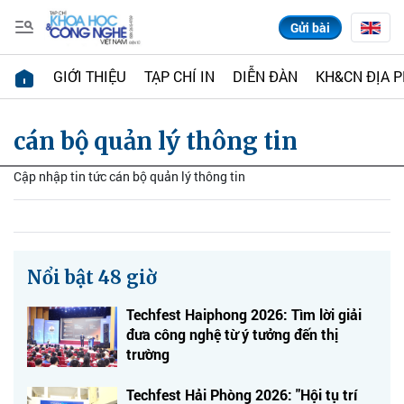
Gửi bài
GIỚI THIỆU
TẠP CHÍ IN
DIỄN ĐÀN
KH&CN ĐỊA 
cán bộ quản lý thông tin
Cập nhập tin tức cán bộ quản lý thông tin
Nổi bật 48 giờ
Techfest Haiphong 2026: Tìm lời giải
đưa công nghệ từ ý tưởng đến thị
trường
Techfest Hải Phòng 2026: "Hội tụ trí