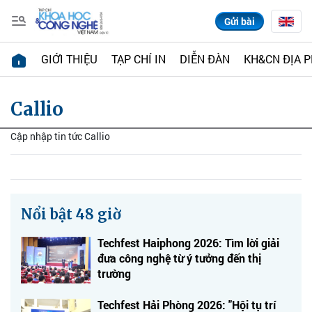
Gửi bài
GIỚI THIỆU
TẠP CHÍ IN
DIỄN ĐÀN
KH&CN ĐỊA 
Callio
Cập nhập tin tức Callio
Nổi bật 48 giờ
Techfest Haiphong 2026: Tìm lời giải
đưa công nghệ từ ý tưởng đến thị
trường
Techfest Hải Phòng 2026: "Hội tụ trí