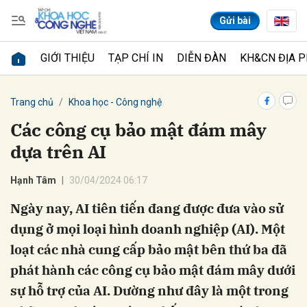
Gửi bài
GIỚI THIỆU
TẠP CHÍ IN
DIỄN ĐÀN
KH&CN ĐỊA 
Gửi bình luận
Trang chủ
Khoa học - Công nghệ
Các công cụ bảo mật đám mây
dựa trên AI
Hạnh Tâm
30/04/2024 06:17
Ngày nay, AI tiên tiến đang được đưa vào sử
dụng ở mọi loại hình doanh nghiệp (AI). Một
Hủy
Gửi
loạt các nhà cung cấp bảo mật bên thứ ba đã
phát hành các công cụ bảo mật đám mây dưới
sự hỗ trợ của AI. Dường như đây là một trong