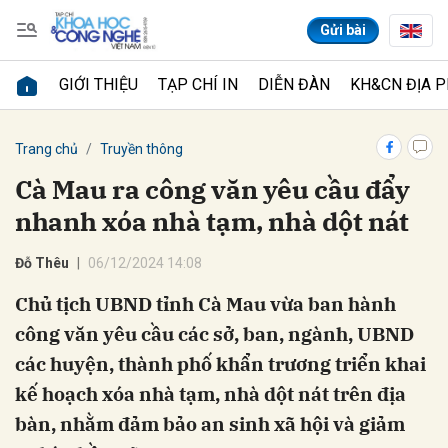
Gửi bài
GIỚI THIỆU
TẠP CHÍ IN
DIỄN ĐÀN
KH&CN ĐỊA 
Gửi bình luận
Trang chủ
Truyền thông
Cà Mau ra công văn yêu cầu đẩy
nhanh xóa nhà tạm, nhà dột nát
Đỗ Thêu
06/12/2024 14:08
Chủ tịch UBND tỉnh Cà Mau vừa ban hành
công văn yêu cầu các sở, ban, ngành, UBND
Hủy
Gửi
các huyện, thành phố khẩn trương triển khai
kế hoạch xóa nhà tạm, nhà dột nát trên địa
bàn, nhằm đảm bảo an sinh xã hội và giảm