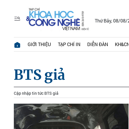
Thứ Bảy, 08/08/
GIỚI THIỆU
TẠP CHÍ IN
DIỄN ĐÀN
KH&CN
BTS giả
Cập nhập tin tức BTS giả