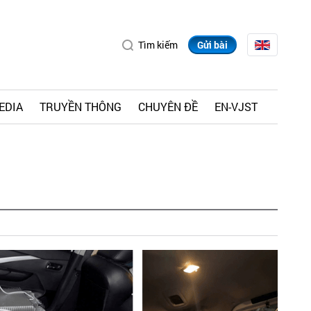
Tìm kiếm
Gửi bài
EDIA
TRUYỀN THÔNG
CHUYÊN ĐỀ
EN-VJST