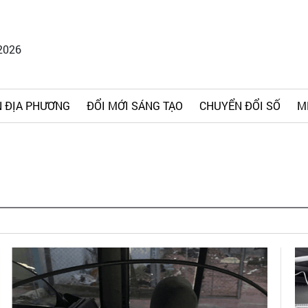
2026
 ĐỊA PHƯƠNG
ĐỔI MỚI SÁNG TẠO
CHUYỂN ĐỔI SỐ
M