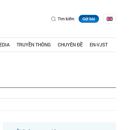
Tìm kiếm
Gửi bài
EDIA
TRUYỀN THÔNG
CHUYÊN ĐỀ
EN-VJST