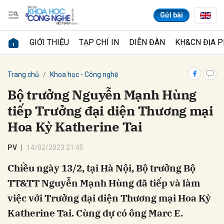
Gửi bài
GIỚI THIỆU
TẠP CHÍ IN
DIỄN ĐÀN
KH&CN ĐỊA 
Gửi bình luận
Trang chủ
Khoa học - Công nghệ
Bộ trưởng Nguyễn Mạnh Hùng
tiếp Trưởng đại diện Thương mại
Hoa Kỳ Katherine Tai
PV
14/02/2023 21:45
Chiều ngày 13/2, tại Hà Nội, Bộ trưởng Bộ
Hủy
Gửi
TT&TT Nguyễn Mạnh Hùng đã tiếp và làm
việc với Trưởng đại diện Thương mại Hoa Kỳ
Katherine Tai. Cùng dự có ông Marc E.