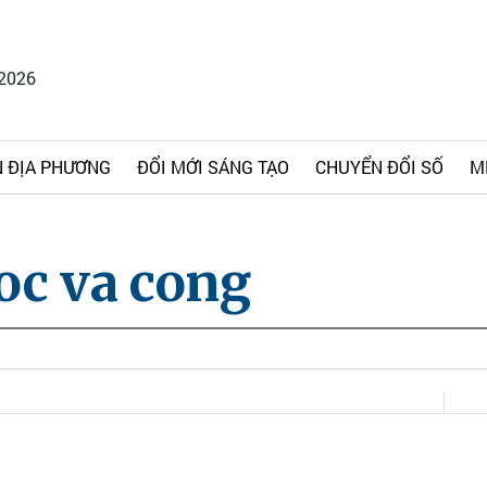
/2026
 ĐỊA PHƯƠNG
ĐỔI MỚI SÁNG TẠO
CHUYỂN ĐỔI SỐ
M
oc va cong