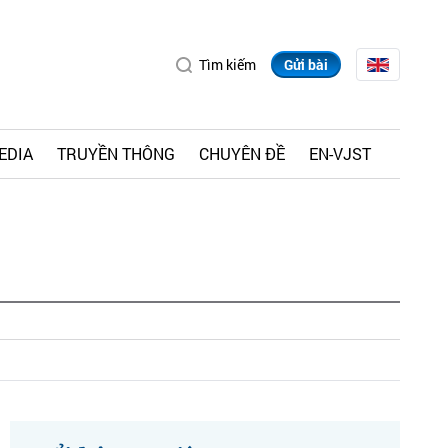
Tìm kiếm
Gửi bài
EDIA
TRUYỀN THÔNG
CHUYÊN ĐỀ
EN-VJST