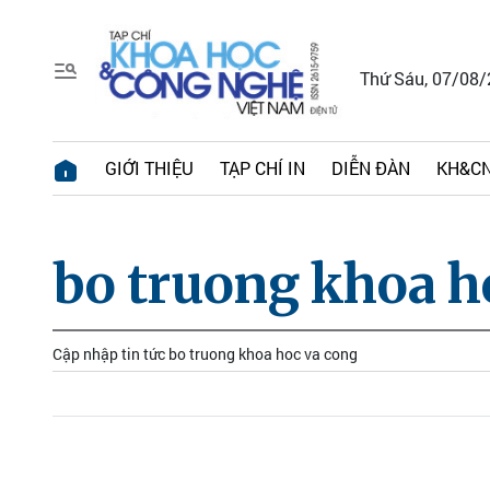
Thứ Sáu, 07/08
GIỚI THIỆU
TẠP CHÍ IN
DIỄN ĐÀN
KH&CN
bo truong khoa h
Cập nhập tin tức bo truong khoa hoc va cong