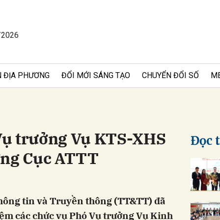
/2026
bình luận
 ĐỊA PHƯƠNG
ĐỔI MỚI SÁNG TẠO
CHUYỂN ĐỔI SỐ
M
Vụ trưởng Vụ KTS-XHS
Đọc 
ởng Cục ATTT
Hủy
G
hông tin và Truyền thông (TT&TT) đã
iệm các chức vụ Phó Vụ trưởng Vụ Kinh