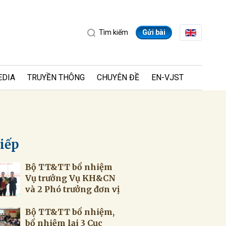
Tìm kiếm
Gửi bài
EDIA
TRUYỀN THÔNG
CHUYÊN ĐỀ
EN-VJST
tiếp
Bộ TT&TT bổ nhiệm
ửi
Vụ trưởng Vụ KH&CN
và 2 Phó trưởng đơn vị
Bộ TT&TT bổ nhiệm,
bổ nhiệm lại 3 Cục