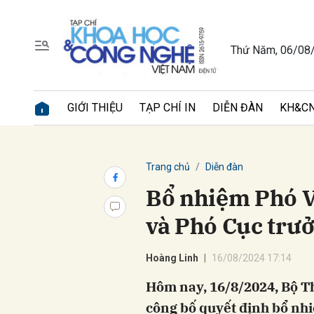
Thứ Năm, 06/08
Gửi 
GIỚI THIỆU
TẠP CHÍ IN
DIỄN ĐÀN
KH&CN
Trang chủ
Diễn đàn
Bổ nhiệm Phó 
và Phó Cục trư
Hoàng Linh
16/08/2024 17:14
Hôm nay, 16/8/2024, Bộ T
công bố quyết định bổ nh