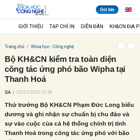
Gửi bài
GIỚI THIỆU
TẠP CHÍ IN
DIỄN ĐÀN
KH&CN ĐỊA 
Gửi bình luận
Trang chủ
Khoa học - Công nghệ
Bộ KH&CN kiểm tra toàn diện
công tác ứng phó bão Wipha tại
Thanh Hoá
QA
22/07/2025 20:48
Thứ trưởng Bộ KH&CN Phạm Đức Long biểu
Hủy
Gửi
dương và ghi nhận sự chuẩn bị chu đáo và
sự vào cuộc của cả hệ thống chính trị tỉnh
Thanh Hoá trong công tác ứng phó với bão