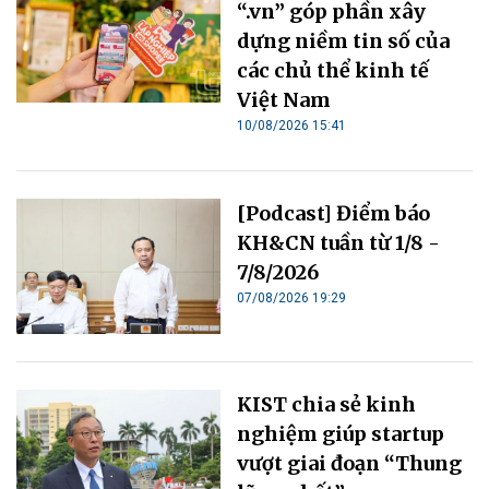
“.vn” góp phần xây
dựng niềm tin số của
các chủ thể kinh tế
Việt Nam
10/08/2026 15:41
[Podcast] Điểm báo
KH&CN tuần từ 1/8 -
7/8/2026
07/08/2026 19:29
KIST chia sẻ kinh
nghiệm giúp startup
vượt giai đoạn “Thung