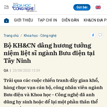
Gửi bài
GIỚI THIỆU
TẠP CHÍ IN
DIỄN ĐÀN
KH&CN ĐỊA 
Gửi bình luận
Trang chủ
Khoa học - Công nghệ
Bộ KH&CN dâng hương tưởng
niệm liệt sĩ ngành Bưu điện tại
Tây Ninh
QA
23/08/2025 13:34
Trải qua các cuộc chiến tranh đầy gian khổ,
Hủy
Gửi
hàng chục vạn cán bộ, công nhân viên ngành
Bưu điện và Khoa học - Công nghệ đã anh
dũng hy sinh hoặc để lại một phần thân thể