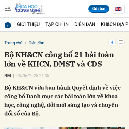
Gửi bài
GIỚI THIỆU
TẠP CHÍ IN
DIỄN ĐÀN
KH&CN ĐỊA 
Gửi bình luận
Trang chủ
Diễn đàn
Bộ KH&CN công bố 21 bài toàn
lớn về KHCN, ĐMST và CĐS
NM
05/06/2025 21:35
Bộ KH&CN vừa ban hành Quyết định về việc
công bố Danh mục các bài toán lớn về khoa
Hủy
Gửi
học, công nghệ, đổi mới sáng tạo và chuyển
đổi số của Bộ.