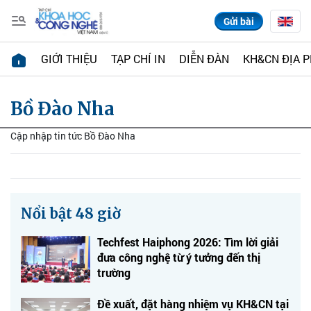
Gửi bài
GIỚI THIỆU
TẠP CHÍ IN
DIỄN ĐÀN
KH&CN ĐỊA 
Bồ Đào Nha
Cập nhập tin tức Bồ Đào Nha
Nổi bật 48 giờ
Techfest Haiphong 2026: Tìm lời giải
đưa công nghệ từ ý tưởng đến thị
trường
Đề xuất, đặt hàng nhiệm vụ KH&CN tại