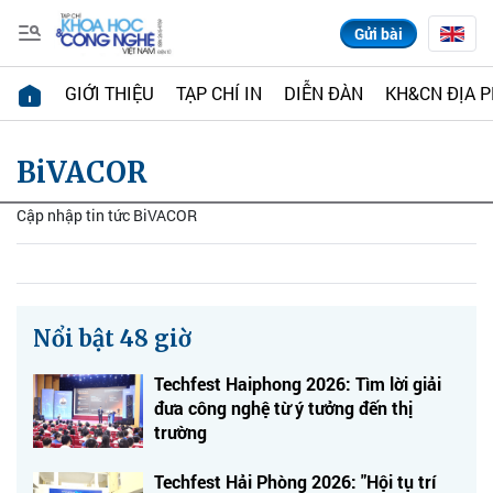
Gửi bài
GIỚI THIỆU
TẠP CHÍ IN
DIỄN ĐÀN
KH&CN ĐỊA 
BiVACOR
Cập nhập tin tức BiVACOR
Nổi bật 48 giờ
Techfest Haiphong 2026: Tìm lời giải
đưa công nghệ từ ý tưởng đến thị
trường
Techfest Hải Phòng 2026: "Hội tụ trí